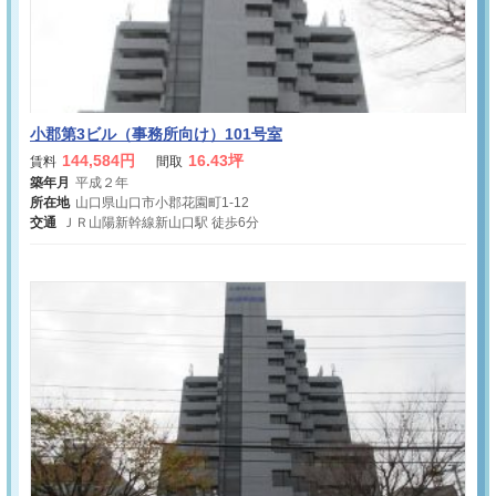
小郡第3ビル（事務所向け）101号室
144,584円
16.43坪
賃料
間取
築年月
平成２年
所在地
山口県山口市小郡花園町1-12
交通
ＪＲ山陽新幹線新山口駅 徒歩6分