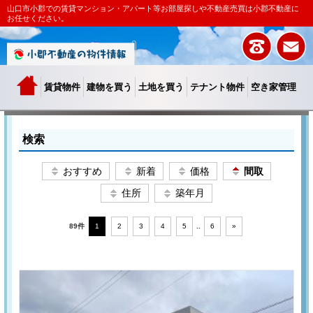
山口市小郡での賃貸マンション・アパート等お部屋探しや不動産売買は小郡不動産に
お任せください。
賃貸物件
建物を買う
土地を買う
テナント物件
空き家管理
検索
おすすめ
新着
価格
間取
住所
築年月
89件
1
2
3
4
5
..
6
»