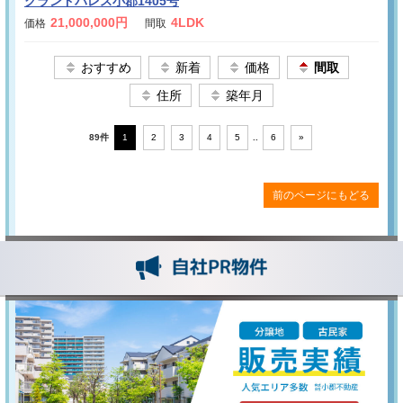
グランドパレス小郡1405号
21,000,000円
4LDK
価格
間取
おすすめ
新着
価格
間取
住所
築年月
89件
1
2
3
4
5
..
6
»
前のページにもどる