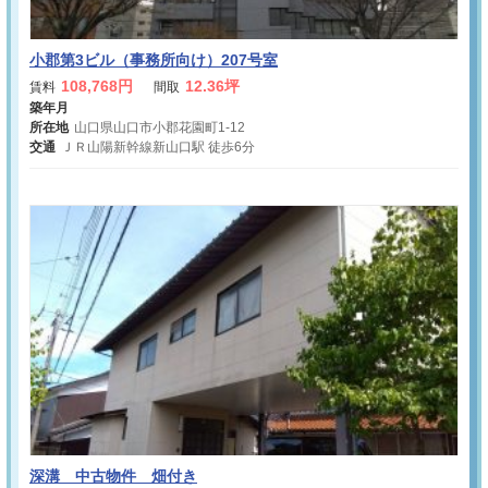
小郡第3ビル（事務所向け）207号室
108,768円
12.36坪
賃料
間取
築年月
所在地
山口県山口市小郡花園町1-12
交通
ＪＲ山陽新幹線新山口駅 徒歩6分
深溝 中古物件 畑付き