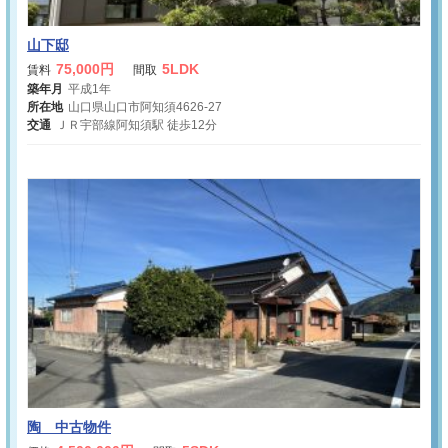
山下邸
75,000円
5LDK
賃料
間取
築年月
平成1年
所在地
山口県山口市阿知須4626-27
交通
ＪＲ宇部線阿知須駅 徒歩12分
陶 中古物件