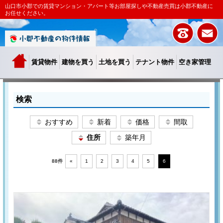
山口市小郡での賃貸マンション・アパート等お部屋探しや不動産売買は小郡不動産に
お任せください。
賃貸物件
建物を買う
土地を買う
テナント物件
空き家管理
検索
おすすめ
新着
価格
間取
住所
築年月
88件
«
1
2
3
4
5
6