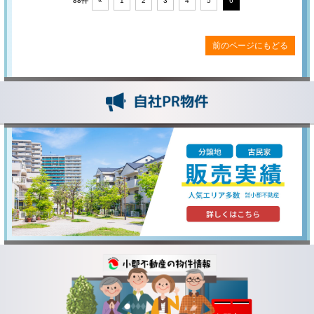
88件
«
1
2
3
4
5
6
前のページにもどる