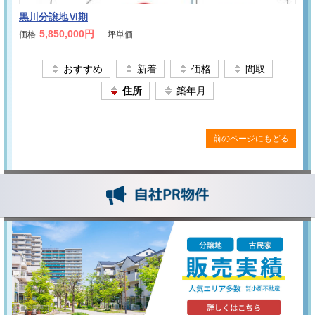
黒川分譲地Ⅵ期
5,850,000円
価格
坪単価
おすすめ
新着
価格
間取
住所
築年月
前のページにもどる