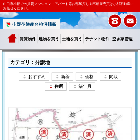
山口市小郡での賃貸マンション・アパート等お部屋探しや不動産売買は小郡不動産に
お任せください。
賃貸物件
建物を買う
土地を買う
テナント物件
空き家管理
カテゴリ：分譲地
おすすめ
新着
価格
間取
住所
築年月